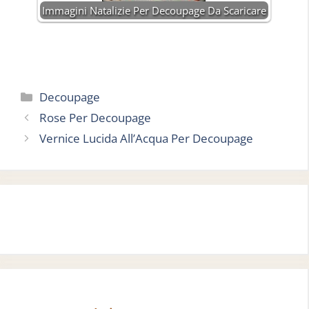
Immagini Natalizie Per Decoupage Da Scaricare
Categorie
Decoupage
Rose Per Decoupage
Vernice Lucida All’Acqua Per Decoupage