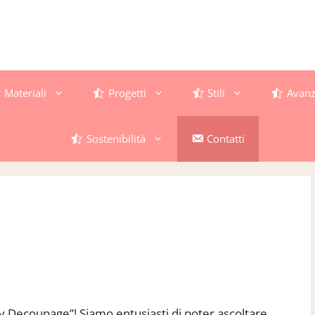
Materiali
Progetti
Stili
Avanz
Sostenibilità
Contatti
y Decoupage”! Siamo entusiasti di poter ascoltare