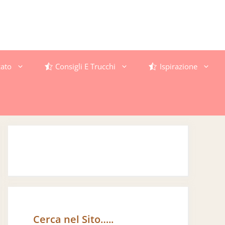
ato
Consigli E Trucchi
Ispirazione
Cerca nel Sito…..