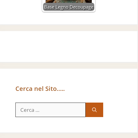
Base Legno Decoupage
Cerca nel Sito…..
Ricerca
per: