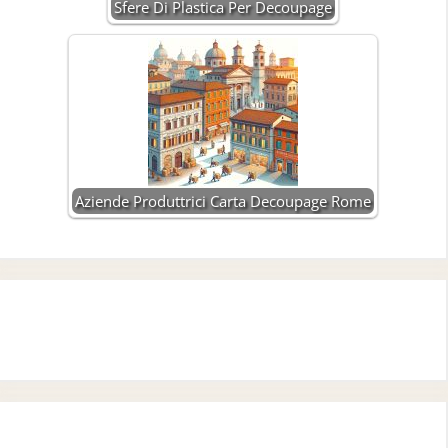
Sfere Di Plastica Per Decoupage
Aziende Produttrici Carta Decoupage Rome