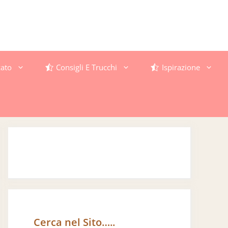
ato
Consigli E Trucchi
Ispirazione
Cerca nel Sito…..