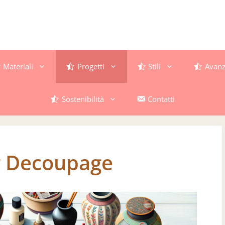
Materiali
Progetti
Stili
Avanz
Sostenibilità
Contatti
er Decoupage