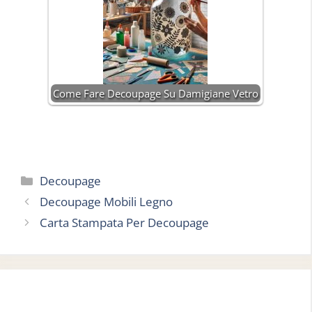
Come Fare Decoupage Su Damigiane Vetro
Categorie
Decoupage
Decoupage Mobili Legno
Carta Stampata Per Decoupage