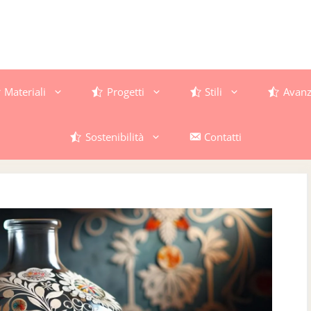
Materiali
Progetti
Stili
Avanz
Sostenibilità
Contatti