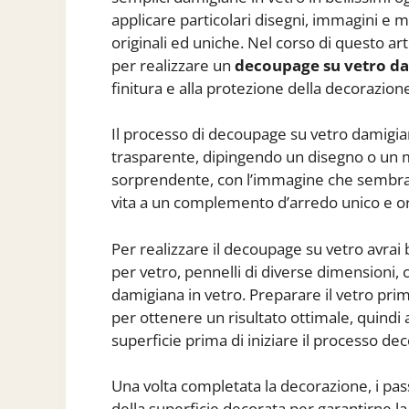
applicare particolari disegni, immagini e m
originali ed uniche. Nel corso di questo ar
per realizzare un
decoupage su vetro d
finitura e alla protezione della decorazion
Il processo di decoupage su vetro damigian
trasparente, dipingendo un disegno o un m
sorprendente, con l’immagine che sembra 
vita a un complemento d’arredo unico e or
Per realizzare il decoupage su vetro avrai 
per vetro, pennelli di diverse dimensioni,
damigiana in vetro. Preparare il vetro pr
per ottenere un risultato ottimale, quindi a
superficie prima di iniziare il processo dec
Una volta completata la decorazione, i pass
della superficie decorata per garantirne la