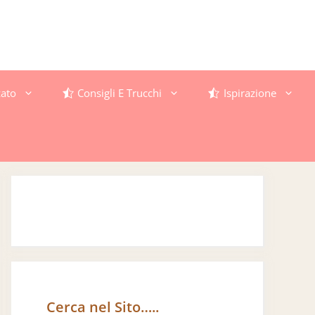
ato
Consigli E Trucchi
Ispirazione
Cerca nel Sito…..