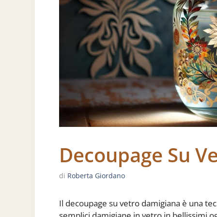
Decoupage Su Ve
di
Roberta Giordano
Il decoupage su vetro damigiana è una te
semplici damigiane in vetro in bellissimi o