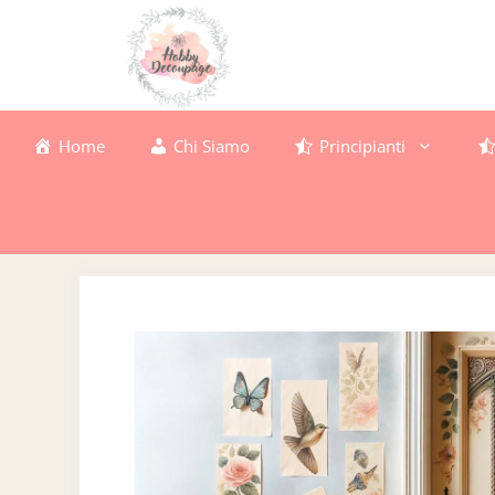
Vai
al
contenuto
Home
Chi Siamo
Principianti