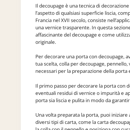
Il decoupage è una tecnica di decorazione 
l’aspetto di qualsiasi superficie liscia, com
Francia nel XVII secolo, consiste nell’applic
una vernice trasparente. In questa sezion
affascinante del decoupage e come utilizz
originale.
Per decorare una porta con decoupage, avra
tua scelta, colla per decoupage, pennello, v
necessari per la preparazione della porta e 
Il primo passo per decorare la porta con 
eventuali residui di vernice o impurità e ap
porta sia liscia e pulita in modo da garanti
Una volta preparata la porta, puoi iniziare 
diversi tipi di carta, come la carta decoup
la colla con il pennello e posiziona con cu