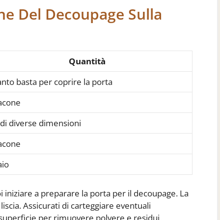
one Del Decoupage Sulla
Quantità
nto basta per coprire la porta
lacone
 di diverse dimensioni
lacone
aio
i iniziare a preparare la porta per il decoupage. La
liscia. Assicurati di carteggiare eventuali
superficie per rimuovere polvere e residui.