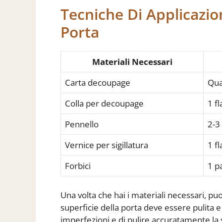
Tecniche Di Applicazi
Porta
Materiali Necessari
Carta decoupage
Qua
Colla per decoupage
1 f
Pennello
2-3
Vernice per sigillatura
1 f
Forbici
1 p
Una volta che hai i materiali necessari, puo
superficie della porta deve essere pulita e 
imperfezioni e di pulire accuratamente la 