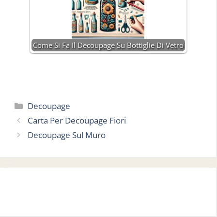
Come Si Fa Il Decoupage Su Bottiglie Di Vetro
Categorie
Decoupage
Carta Per Decoupage Fiori
Decoupage Sul Muro