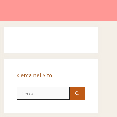
Cerca nel Sito…..
Ricerca
per: