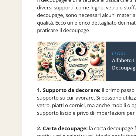
diversi supporti, come legno, vetro o stoff
decoupage, sono necessari alcuni material
qualità. Ecco un elenco dettagliato dei mate
praticare il decoupage.
LEGGI
Alfabeto L
Decoupag
1. Supporto da decorare:
il primo passo 
supporto su cui lavorare. Si possono utiliz
vetro, piatti o cornici, ma anche mobili o 
supporto liscio e privo di imperfezioni per
2. Carta decoupage:
la carta decoupage è 
motivi vari e colori vivaci, ideale per la tec