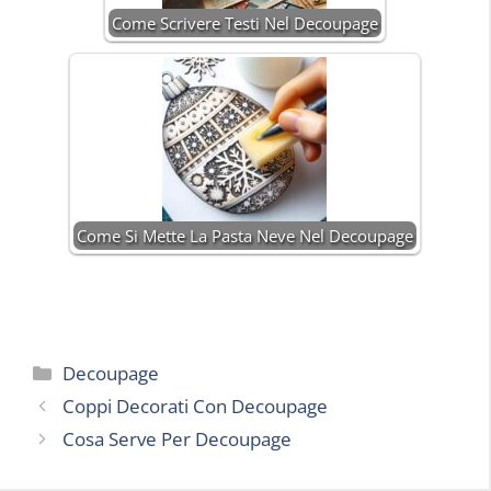
Come Scrivere Testi Nel Decoupage
Come Si Mette La Pasta Neve Nel Decoupage
Categorie
Decoupage
Coppi Decorati Con Decoupage
Cosa Serve Per Decoupage