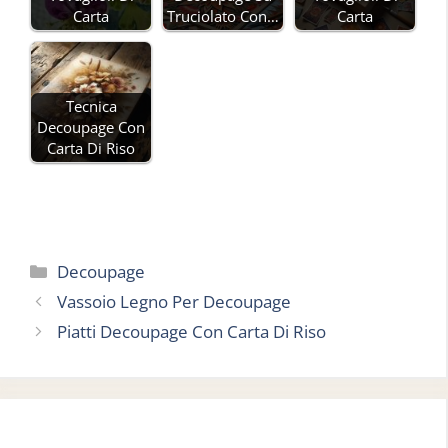
Carta
Truciolato Con…
Carta
Tecnica
Decoupage Con
Carta Di Riso
Categorie
Decoupage
Vassoio Legno Per Decoupage
Piatti Decoupage Con Carta Di Riso