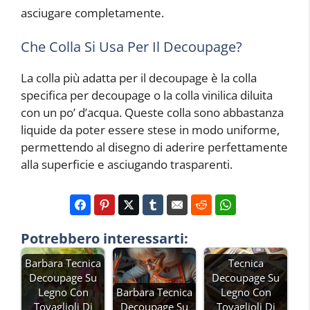
asciugare completamente.
Che Colla Si Usa Per Il Decoupage?
La colla più adatta per il decoupage è la colla
specifica per decoupage o la colla vinilica diluita
con un po’ d’acqua. Queste colla sono abbastanza
liquide da poter essere stese in modo uniforme,
permettendo al disegno di aderire perfettamente
alla superficie e asciugando trasparenti.
Potrebbero interessarti:
Barbara Tecnica
Tecnica
Decoupage Su
Decoupage Su
Legno Con
Barbara Tecnica
Legno Con
Tovaglioli Di
Decoupage Su
Tovaglioli Di