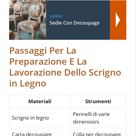
LEGGI
Sedie Con Decoupage
Passaggi Per La
Preparazione E La
Lavorazione Dello Scrigno
in Legno
Materiali
Strumenti
Pennelli di varie
Scrigno in legno
dimensioni
Carta decoupage
Colla per decoupage