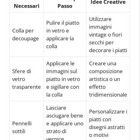
Idee Creative
Necessari
Passo
Utilizzare
Pulire il piatto
immagini
Colla per
in vetro e
vintage o fiori
decoupage
applicare la
secchi per
colla
decorare i piatti
Applicare le
Creare una
Sfere di
immagini sul
composizione
vetro
piatto in vetro
artistica o un
trasparente
e sigillare con
effetto
la colla
tridimensionale
Lasciare
Personalizzare i
asciugare bene
piatti con
Pennelli
e applicare uno
disegni astratti
sottili
strato di
o motivi
vernice