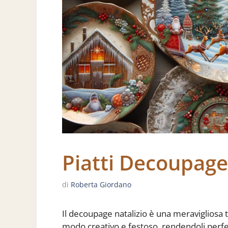
Piatti Decoupage
di
Roberta Giordano
Il decoupage natalizio è una meravigliosa t
modo creativo e festoso, rendendoli perfet