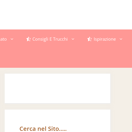
ato
Consigli E Trucchi
Ispirazione
Cerca nel Sito…..