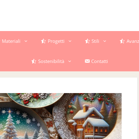
Materiali
Progetti
Stili
Avanz
Sostenibilità
Contatti