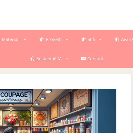
Materiali
Progetti
Stili
Avanz
Sostenibilità
Contatti