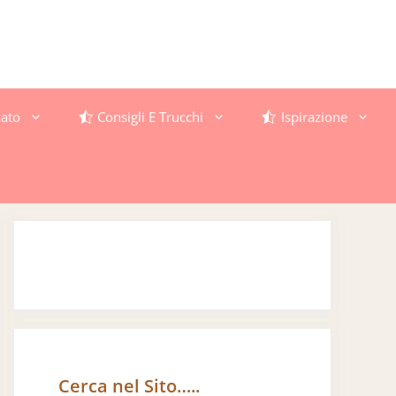
ato
Consigli E Trucchi
Ispirazione
Cerca nel Sito…..