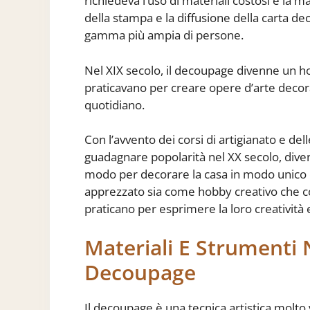
richiedeva l’uso di materiali costosi e la m
della stampa e la diffusione della carta de
gamma più ampia di persone.
Nel XIX secolo, il decoupage divenne un ho
praticavano per creare opere d’arte decora
quotidiano.
Con l’avvento dei corsi di artigianato e del
guadagnare popolarità nel XX secolo, dive
modo per decorare la casa in modo unico 
apprezzato sia come hobby creativo che com
praticano per esprimere la loro creatività e
Materiali E Strumenti N
Decoupage
Il decoupage è una tecnica artistica molto 