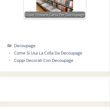
Dove Trovare Carta Per Decoupage
Categorie
Decoupage
Come Si Usa La Colla Da Decoupage
Coppi Decorati Con Decoupage