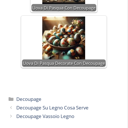
Uova Di Pasqua Con Decoupage
Uova Di Pasqua Decorate Con Decoupage
Categorie
Decoupage
Decoupage Su Legno Cosa Serve
Decoupage Vassoio Legno