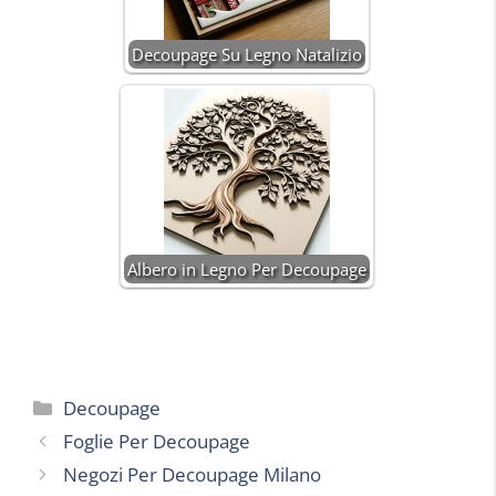
Decoupage Su Legno Natalizio
Albero in Legno Per Decoupage
Categorie
Decoupage
Foglie Per Decoupage
Negozi Per Decoupage Milano