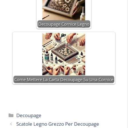
Decoupage Cornice Legno
Come Mettere La Carta Decoupage Su Una Cornice
Categorie
Decoupage
Scatole Legno Grezzo Per Decoupage