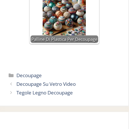
Palline Di Plastica Per Decoupage
Categorie
Decoupage
Decoupage Su Vetro Video
Tegole Legno Decoupage