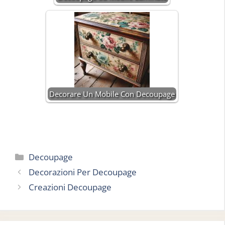
Decorare Un Mobile Con Decoupage
Categorie
Decoupage
Decorazioni Per Decoupage
Creazioni Decoupage