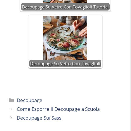
Decoupage Su Vetro Con Tovaglioli Tutorial
Decoupage Su Vetro Con Tovaglioli
Categorie
Decoupage
Come Esporre Il Decoupage a Scuola
Decoupage Sui Sassi