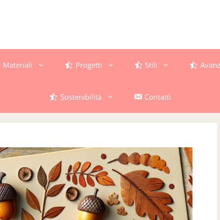
Materiali
Progetti
Stili
Avanz
Sostenibilità
Contatti