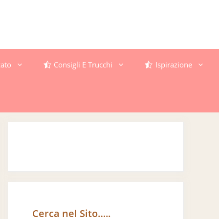
ato
Consigli E Trucchi
Ispirazione
Cerca nel Sito…..