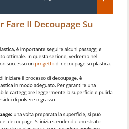
r Fare Il Decoupage Su
lastica, è importante seguire alcuni passaggi e
ato ottimale. In questa sezione, vedremo nel
con successo un
progetto
di decoupage su plastica.
i iniziare il processo di decoupage, è
lastica in modo adeguato. Per garantire una
abile carteggiare leggermente la superficie e pulirla
idui di polvere o grasso.
upage:
una volta preparata la superficie, si può
 del decoupage. Si inizia stendendo uno strato
a parte in plastica su cui si desidera applicare