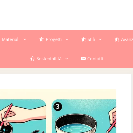
Materiali
Progetti
Stili
Avanz
Sostenibilità
Contatti