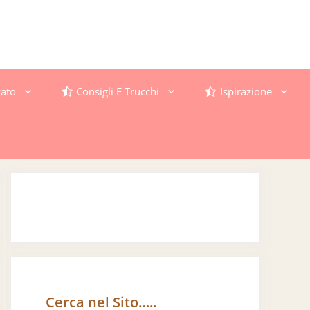
ato
Consigli E Trucchi
Ispirazione
Cerca nel Sito…..