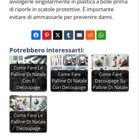
avvolgerle singolarmente in plastica a bolle prima
di riporle in scatole protettive. È importante
evitare di ammassarle per prevenire danni.
Potrebbero interessarti:
Come Fare Le
Palline Di Natale
Come Fare
Come Fare
Con Il
Palline Di Natale
Decoupage Su
Decoupage
Con Decoupage
Palline Di Natale
Come Fare Le
Palline Di Natale
Decoupage