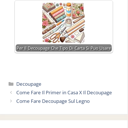
Per Il Decoupage Che Tipo Di Carta Si Puo Usare
Categorie
Decoupage
Come Fare Il Primer in Casa X Il Decoupage
Come Fare Decoupage Sul Legno