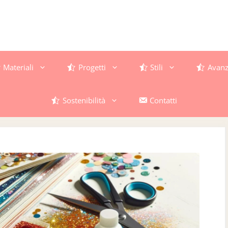
Materiali
Progetti
Stili
Avanz
Sostenibilità
Contatti