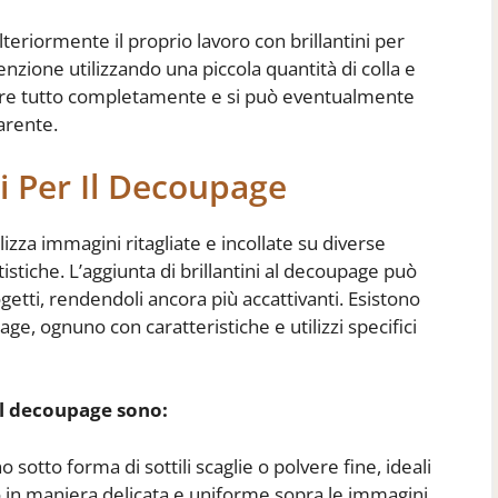
lteriormente il proprio lavoro con brillantini per
nzione utilizzando una piccola quantità di colla e
iugare tutto completamente e si può eventualmente
arente.
ti Per Il Decoupage
lizza immagini ritagliate e incollate su diverse
istiche. L’aggiunta di brillantini al decoupage può
getti, rendendoli ancora più accattivanti. Esistono
upage, ognuno con caratteristiche e utilizzi specifici
r il decoupage sono:
 sotto forma di sottili scaglie o polvere fine, ideali
o in maniera delicata e uniforme sopra le immagini