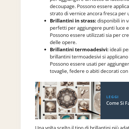
decoupage. Possono essere applicati 
strato di vernice ancora fresca per 
Brillantini in strass:
disponibili in 
perfetti per aggiungere punti luce 
Possono essere utilizzati sia per cr
delle opere.
Brillantini termoadesivi:
ideali pe
brillantini termoadesivi si applicano
Possono essere usati per aggiungere
tovaglie, federe o abiti decorati co
LEGGI
Come Si Fa
Una volta scelto il tipo di brillantini più 