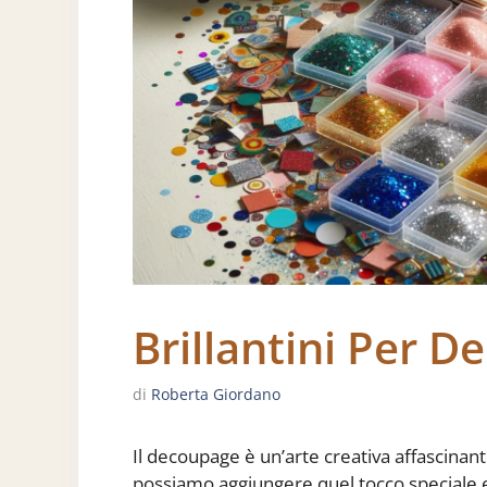
Brillantini Per 
di
Roberta Giordano
Il decoupage è un’arte creativa affascinan
possiamo aggiungere quel tocco speciale e s