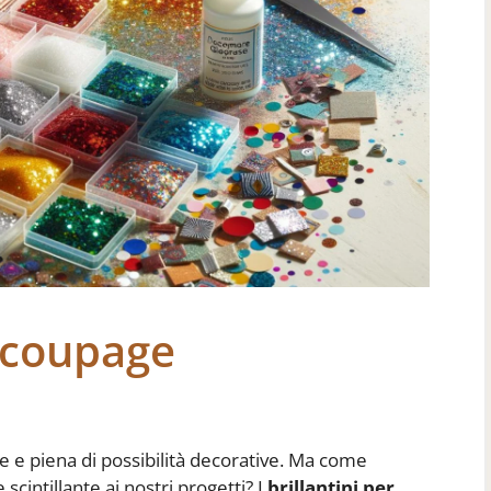
Decoupage
te e piena di possibilità decorative. Ma come
cintillante ai nostri progetti? I
brillantini per