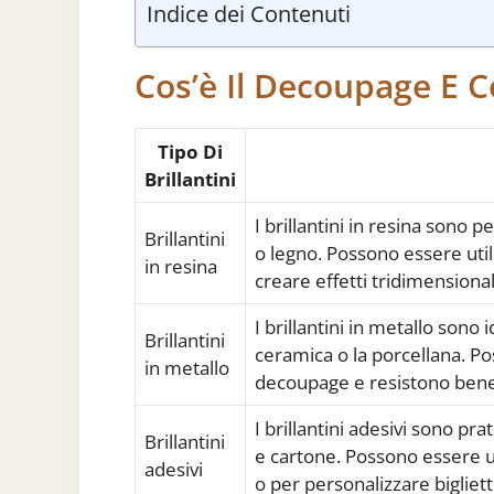
Indice dei Contenuti
Cos’è Il Decoupage E C
Tipo Di
Brillantini
I brillantini in resina sono p
Brillantini
o legno. Possono essere util
in resina
creare effetti tridimensional
I brillantini in metallo sono
Brillantini
ceramica o la porcellana. Pos
in metallo
decoupage e resistono bene
I brillantini adesivi sono pra
Brillantini
e cartone. Possono essere ut
adesivi
o per personalizzare bigliett