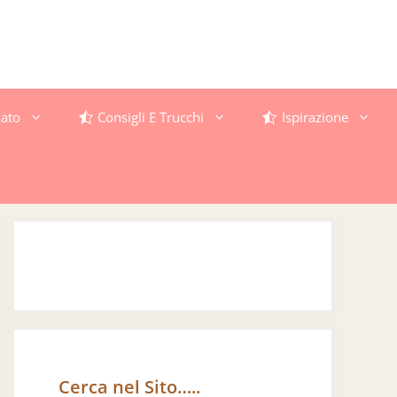
ato
Consigli E Trucchi
Ispirazione
Cerca nel Sito…..