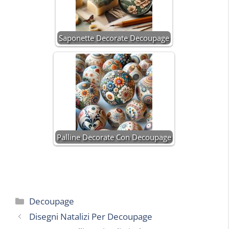
Saponette Decorate Decoupage
Palline Decorate Con Decoupage
Categorie
Decoupage
Disegni Natalizi Per Decoupage