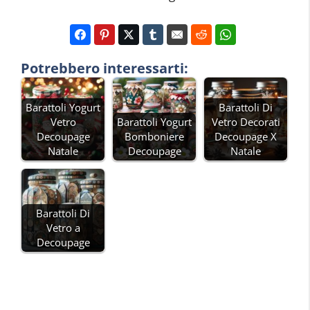
Potrebbero interessarti:
Barattoli Yogurt
Barattoli Di
Vetro
Barattoli Yogurt
Vetro Decorati
Decoupage
Bomboniere
Decoupage X
Natale
Decoupage
Natale
Barattoli Di
Vetro a
Decoupage