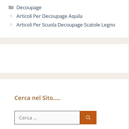
Categorie
Decoupage
Articoli Per Decoupage Aquila
Articoli Per Scuola Decoupage Scatole Legno
Cerca nel Sito…..
Ricerca
per: