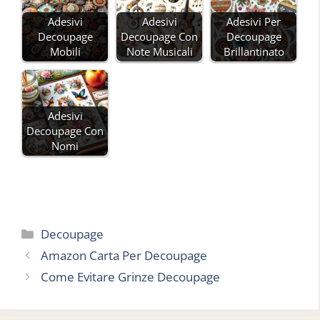
Adesivi
Adesivi
Adesivi Per
Decoupage
Decoupage Con
Decoupage
Mobili
Note Musicali
Brillantinato
Adesivi
Decoupage Con
Nomi
Categorie
Decoupage
Amazon Carta Per Decoupage
Come Evitare Grinze Decoupage